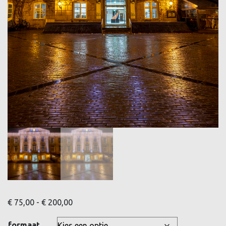
Prijsklasse:
€
75,00
-
€
200,00
€ 75,00
formaat