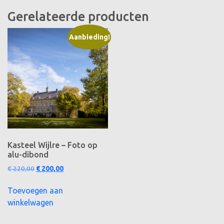
Gerelateerde producten
Aanbieding!
Kasteel Wijlre – Foto op
alu-dibond
Oorspronkelijke
Huidige
€
220,00
€
200,00
prijs
prijs
was:
is:
Toevoegen aan
€ 220,00.
€ 200,00.
winkelwagen